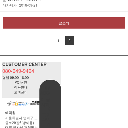
대가제사
| 2018-09-21
글쓰기
1
2
CUSTOMER CENTER
080-049-9494
평일 09:00-18:00
PC 버전
이용안내
BANK
고객센터
ACCOUNT
예금주:정
자혜(예덕
원)
예덕원
국민은행
서울특별시 송파구 오
483901-
금로29길6(방이동)
01-
대표
정자혜
개인정보