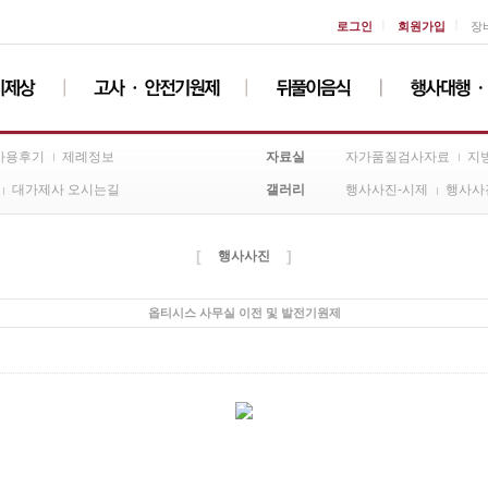
ㅣ
ㅣ
로그인
회원가입
장
자료실
사용후기
제례정보
자가품질검사자료
지
갤러리
대가제사 오시는길
행사사진-시제
행사사
[
]
행사사진
옵티시스 사무실 이전 및 발전기원제