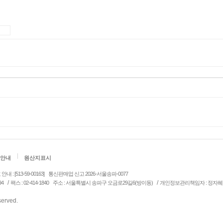
안내
원산지표시
: [513-59-00163]
통신판매업 신고 2026-서울송파-0077
/
/
94
팩스 : 02-414-1840
주소 : 서울특별시 송파구 오금로29길6(방이동)
개인정보관리책임자 : 정자혜
eserved.