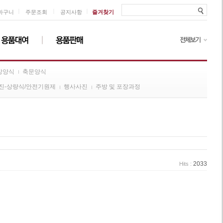
ㅣ
ㅣ
ㅣ
바구니
주문조회
공지사항
즐겨찾기
방양식
축문양식
진-상량식/안전기원제
행사사진
주방 및 포장과정
2033
Hits :