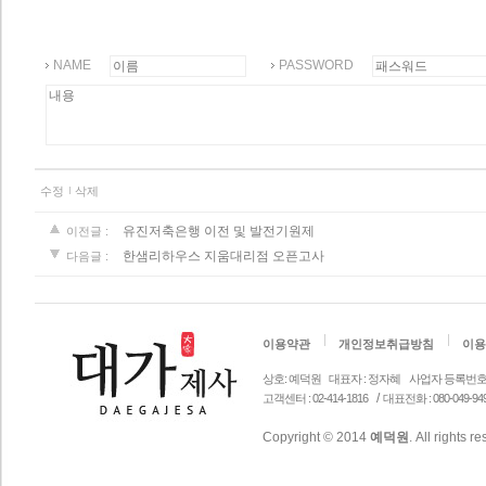
NAME
PASSWORD
수정
삭제
유진저축은행 이전 및 발전기원제
이전글 :
한샘리하우스 지움대리점 오픈고사
다음글 :
이용약관
개인정보취급방침
이용
상호: 예덕원
대표자 : 정자혜
사업자 등록번호 안내 
/
고객센터 : 02-414-1816
대표전화 : 080-049-94
Copyright © 2014
예덕원
. All rights r