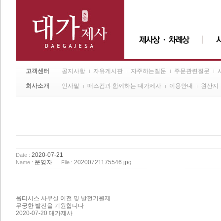
고객센터
공지사항
자유게시판
자주하는질문
주문관련질문
회사소개
인사말
매스컴과 함께하는 대가제사
이용안내
원산지
2020-07-21
Date :
운영자
20200721175546.jpg
Name :
File :
옵티시스 사무실 이전 및 발전기원제
무궁한 발전을 기원합니다
2020-07-20 대가제사