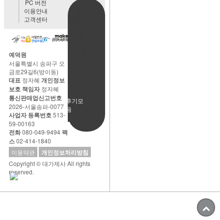
PC 버전
이용안내
BANK
고객센터
ACCOUNT
예금주:정
자혜(예덕
원)
예덕원
국민은행
서울특별시 송파구 오
483901-
금로29길6(방이동)
01-
대표
정자혜
개인정보
220065
보호 책임자
정자혜
통신판매업신고번호
사용후기모
2026-서울송파-0077
음
사업자 등록번호
513-
59-00163
전화
080-049-9494
팩
스
02-414-1840
이용약관
개인정보처리방침
Copyright © 대가제사 All rights
reserved.