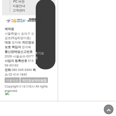
PC 버전
이용안내
BANK
고객센터
ACCOUNT
예금주:정
자혜(예덕
원)
예덕원
국민은행
서울특별시 송파구 오
483901-
금로29길6(방이동)
01-
대표
정자혜
개인정보
220065
보호 책임자
정자혜
통신판매업신고번호
사용후기모
2026-서울송파-0077
음
사업자 등록번호
513-
59-00163
전화
080-049-9494
팩
스
02-414-1840
이용약관
개인정보처리방침
Copyright © 대가제사 All rights
reserved.