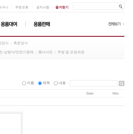
ㅣ
ㅣ
ㅣ
바구니
주문조회
공지사항
즐겨찾기
방양식
축문양식
진-상량식/안전기원제
행사사진
주방 및 포장과정
이름
제목
내용
Date
Hits