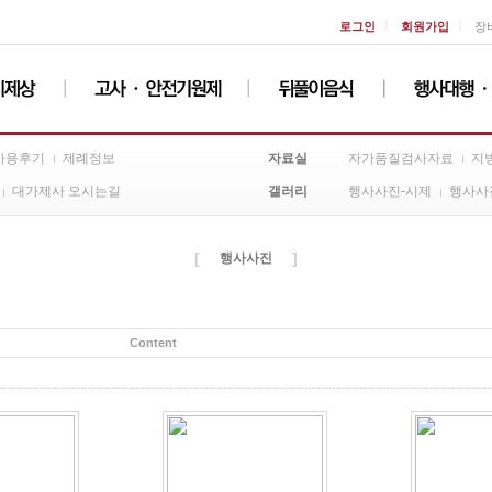
ㅣ
ㅣ
로그인
회원가입
장
자료실
사용후기
제례정보
자가품질검사자료
지
갤러리
대가제사 오시는길
행사사진-시제
행사사
[
]
행사사진
Content