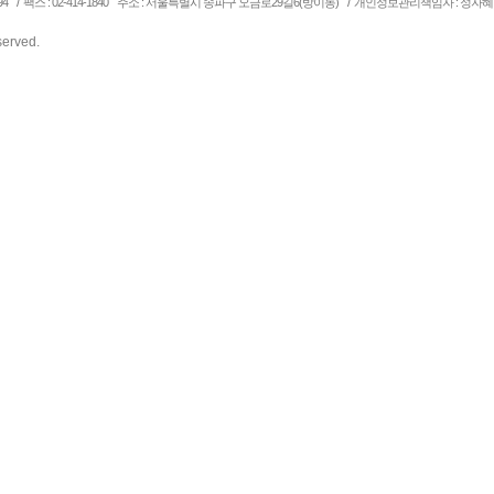
/
/
94
팩스 : 02-414-1840
주소 : 서울특별시 송파구 오금로29길6(방이동)
개인정보관리책임자 : 정자혜
eserved.