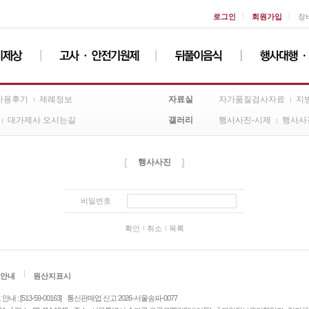
ㅣ
ㅣ
로그인
회원가입
장
자료실
사용후기
제례정보
자가품질검사자료
지
갤러리
대가제사 오시는길
행사사진-시제
행사사
[
]
행사사진
비밀번호
확인
취소
목록
안내
원산지표시
: [513-59-00163]
통신판매업 신고 2026-서울송파-0077