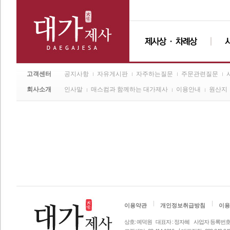
고객센터
공지사항
자유게시판
자주하는질문
주문관련질문
회사소개
인사말
매스컴과 함께하는 대가제사
이용안내
원산지
이용약관
개인정보취급방침
이용
상호: 예덕원
대표자 : 정자혜
사업자 등록번호 안내 