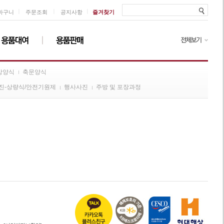
ㅣ
ㅣ
ㅣ
바구니
주문조회
공지사항
즐겨찾기
방양식
축문양식
진-상량식/안전기원제
행사사진
주방 및 포장과정