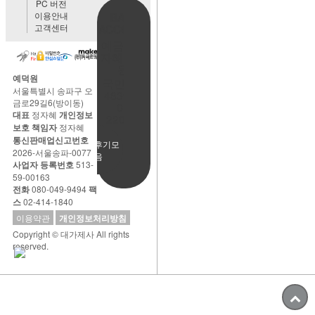
PC 버전
이용안내
BANK
고객센터
ACCOUNT
예금주:정
자혜(예덕
원)
예덕원
국민은행
서울특별시 송파구 오
483901-
금로29길6(방이동)
01-
대표
정자혜
개인정보
220065
보호 책임자
정자혜
통신판매업신고번호
사용후기모
2026-서울송파-0077
음
사업자 등록번호
513-
59-00163
전화
080-049-9494
팩
스
02-414-1840
이용약관
개인정보처리방침
Copyright © 대가제사 All rights
reserved.