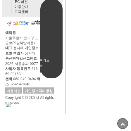
PC 버전
이용안내
BANK
고객센터
ACCOUNT
예금주:정
자혜(예덕
원)
예덕원
국민은행
서울특별시 송파구 오
483901-
금로29길6(방이동)
01-
대표
정자혜
개인정보
220065
보호 책임자
정자혜
통신판매업신고번호
사용후기모
2026-서울송파-0077
음
사업자 등록번호
513-
59-00163
전화
080-049-9494
팩
스
02-414-1840
이용약관
개인정보처리방침
Copyright © 대가제사 All rights
reserved.