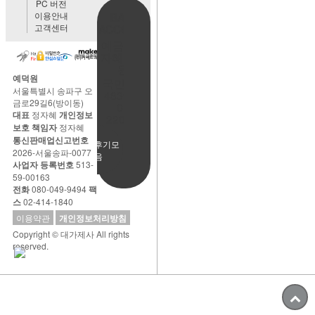
PC 버전
이용안내
BANK
고객센터
ACCOUNT
예금주:정
자혜(예덕
원)
예덕원
국민은행
서울특별시 송파구 오
483901-
금로29길6(방이동)
01-
대표
정자혜
개인정보
220065
보호 책임자
정자혜
통신판매업신고번호
사용후기모
2026-서울송파-0077
음
사업자 등록번호
513-
59-00163
전화
080-049-9494
팩
스
02-414-1840
이용약관
개인정보처리방침
Copyright © 대가제사 All rights
reserved.