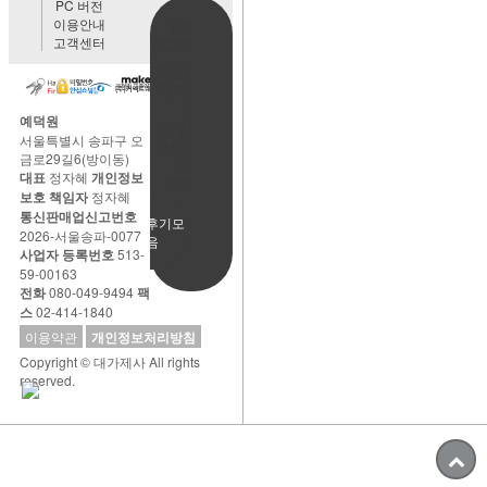
PC 버전
이용안내
BANK
고객센터
ACCOUNT
예금주:정
자혜(예덕
원)
예덕원
국민은행
서울특별시 송파구 오
483901-
금로29길6(방이동)
01-
대표
정자혜
개인정보
220065
보호 책임자
정자혜
통신판매업신고번호
사용후기모
2026-서울송파-0077
음
사업자 등록번호
513-
59-00163
전화
080-049-9494
팩
스
02-414-1840
이용약관
개인정보처리방침
Copyright © 대가제사 All rights
reserved.