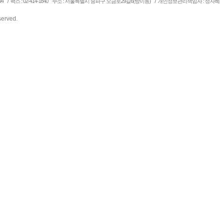
/
/
94
팩스 : 02-414-1840
주소 : 서울특별시 송파구 오금로29길6(방이동)
개인정보관리책임자 : 정자혜
eserved.