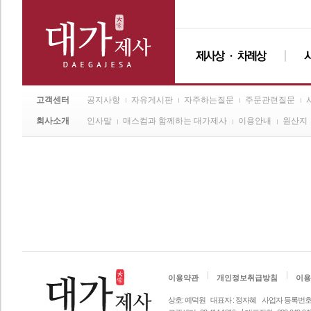
고객센터
공지사항
자유게시판
자주하는질문
주문관련질문
회사소개
인사말
매스컴과 함께하는 대가제사
이용안내
원산지
이용약관
개인정보취급방침
이용
상호: 예덕원
대표자 : 정자혜
사업자 등록번호 안내 