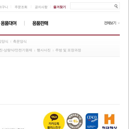
ㅣ
ㅣ
ㅣ
바구니
주문조회
공지사항
즐겨찾기
방양식
축문양식
진-상량식/안전기원제
행사사진
주방 및 포장과정