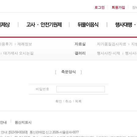
ㅣ
ㅣ
로그인
회원가입
장
자료실
사용후기
제례정보
자가품질검사자료
지
갤러리
대가제사 오시는길
행사사진-시제
행사사
[
]
축문양식
비밀번호
확인
취소
목록
안내
원산지표시
: [513-59-00163]
통신판매업 신고 2026-서울송파-0077