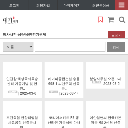
로그인
회원가입
마이페이지
최근본상품
행사사진-상량식/안전기원제
글쓰기
검색
인천항 해상국제특송
에이피종합건설 송동
분양사무실 오픈고사
센터 기공기념 및 안
698-1 씨앤주택 신축
| 2023-03-2
전..
공..
| 2025-03-6
| 2023-03-14
포천축협 연합티엠알
코리아써키트 P3 생
이안알앤씨 한국카본
사료공장 신축공사
산라인 가동식에 다녀
마곡 R&D센터 신축
안..
왔..
공..