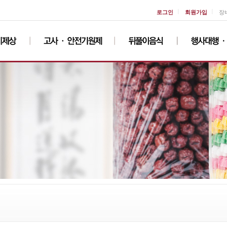
ㅣ
ㅣ
로그인
회원가입
장