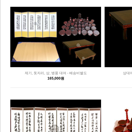
제기, 돗자리, 상, 병풍 대여 - 배송비별도
상대여
165,000원