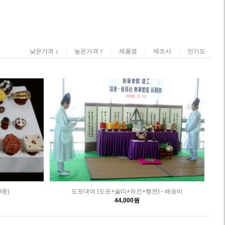
ㅣ
ㅣ
ㅣ
ㅣ
낮은가격
↓
높은가격
↑
제품명
제조사
인기도
종)
도포대여 (도포+술띠+유건+행전) - 배송비
44,000원