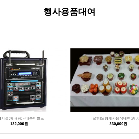
행사용품대여
시설(휴대용) - 배송비별도
[모형]모형제사음식대여(총30
132,000원
330,000원