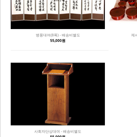
병풍대여(8폭) - 배송비별도
제사
55,000원
사회자단상대여 - 배송비별도