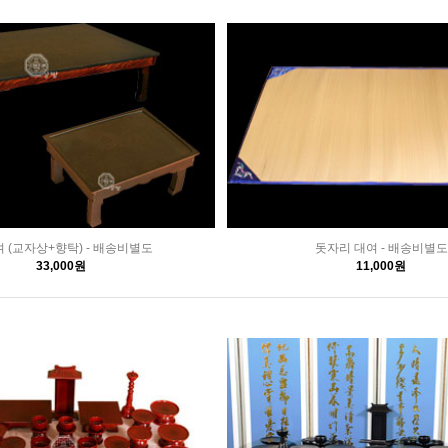
 (교자상+향탁) - 배송비별도
돗자리 대여 - 배송비별도
33,000원
11,000원