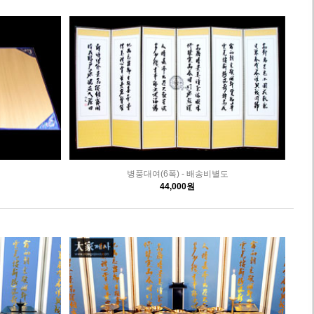
병풍대여(6폭) - 배송비별도
44,000원