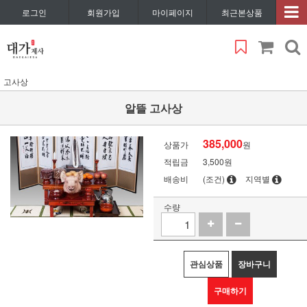
로그인
회원가입
마이페이지
최근본상품
고사상
알뜰 고사상
385,000
상품가
원
적립금
3,500원
배송비
(조건)
지역별
수량
관심상품
장바구니
구매하기