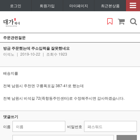
로그인
회원가입
마이페이지
최근본상품
주문관련질문
방금 주문했는데 주소입력을 잘못했네요
이석노
|
2019-10-22
|
조회수 1923
배송지를
전북 남원시 주천면 구룡폭포길 387-41로 했는데
전북 남원시 비석길 72(죽항동주민센터)로 수정해주시면 감사하겠습니다.
댓글쓰기
이름
비밀번호