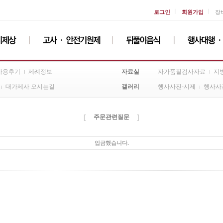
ㅣ
ㅣ
로그인
회원가입
장
자료실
사용후기
제례정보
자가품질검사자료
지
갤러리
대가제사 오시는길
행사사진-시제
행사사
[
]
주문관련질문
입금했습니다.