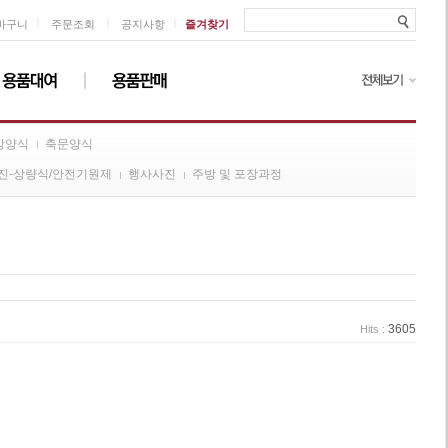
ㅣ
ㅣ
ㅣ
바구니
주문조회
공지사항
즐겨찾기
방양식
축문양식
진-상량식/안전기원제
행사사진
주방 및 포장과정
3605
Hits :