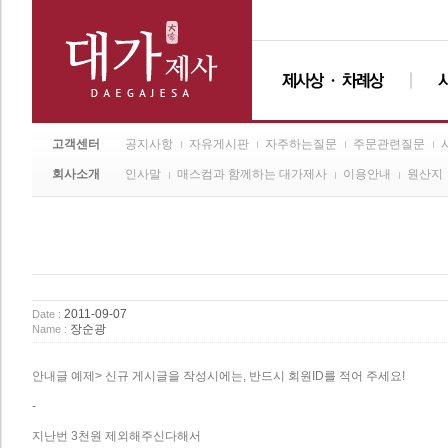
고객센터
공지사항
자유게시판
자주하는질문
주문관련질문
회사소개
인사말
매스컴과 함께하는 대가제사
이용안내
원산지
2011-09-07
Date :
장순광
Name :
안내글 예제> 신규 게시글을 작성시에는, 반드시 회원ID를 적어 주세요!
-
지난번 3천원 제외해주신다해서