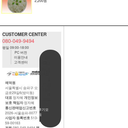
2,200원
CUSTOMER CENTER
080-049-9494
평일 09:00-18:00
PC 버전
이용안내
BANK
고객센터
ACCOUNT
예금주:정
자혜(예덕
원)
예덕원
국민은행
서울특별시 송파구 오
483901-
금로29길6(방이동)
01-
대표
정자혜
개인정보
220065
보호 책임자
정자혜
통신판매업신고번호
사용후기모
2026-서울송파-0077
음
사업자 등록번호
513-
59-00163
전화
080-049-9494
팩