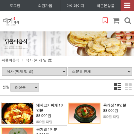
로그인
회원가입
마이페이지
최근본상품
뒤풀이음식
식사 (찌개 및 밥)
정렬
돼지고기찌개 10
육개장 10인분
인분
88,000원
88,000원
800원 적립
800원 적립
공기밥 1인분