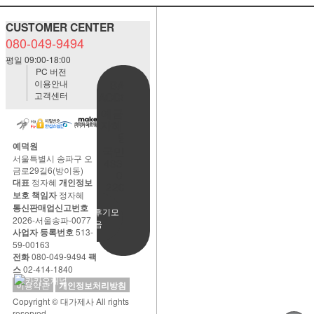
CUSTOMER CENTER
080-049-9494
평일 09:00-18:00
PC 버전
이용안내
BANK
고객센터
ACCOUNT
예금주:정
자혜(예덕
원)
예덕원
국민은행
서울특별시 송파구 오
483901-
금로29길6(방이동)
01-
대표
정자혜
개인정보
220065
보호 책임자
정자혜
통신판매업신고번호
사용후기모
2026-서울송파-0077
음
사업자 등록번호
513-
59-00163
전화
080-049-9494
팩
스
02-414-1840
이용약관
개인정보처리방침
Copyright © 대가제사 All rights
reserved.