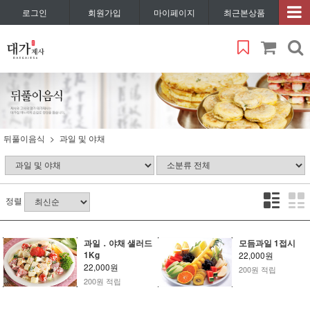
로그인
회원가입
마이페이지
최근본상품
뒤풀이음식
과일 및 야채
정렬
과일．야채 샐러드
모듬과일 1접시
1Kg
22,000원
22,000원
200원 적립
200원 적립