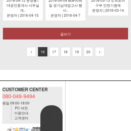
2016-04-12 문정동1
2016-04-04 BGF리테
2016-03-13 도곡초야
14공인중개사 사무실
일 경기남개업고사 행
구부 안전기원제
개..
사..
운영자 | 2016-03-14
운영자 | 2016-04-15
운영자 | 2016-04-7
글쓰기
16
17
18
19
20
CUSTOMER CENTER
080-049-9494
평일 09:00-18:00
PC 버전
이용안내
BANK
고객센터
ACCOUNT
예금주:정
자혜(예덕