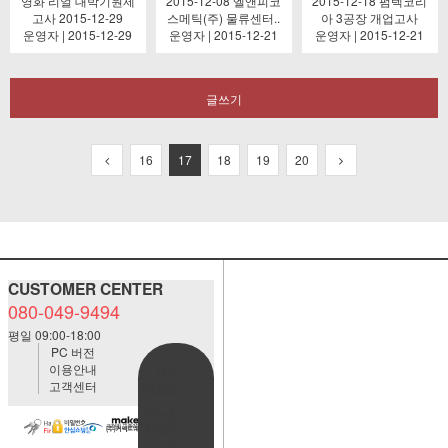
영화 리얼 대박기원제
2015-12-08 엘앤피코
2015-12-18 펌텍코리
고사 2015-12-29
스메틱(주) 물류센터..
아 3공장 개업고사
운영자 | 2015-12-29
운영자 | 2015-12-21
운영자 | 2015-12-21
글쓰기
16
17
18
19
20
CUSTOMER CENTER
080-049-9494
평일 09:00-18:00
PC 버전
이용안내
BANK
고객센터
ACCOUNT
예금주:정
자혜(예덕
원)