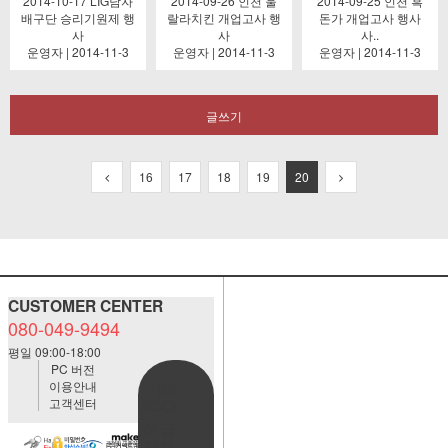
2014-10-17 LIG남자
2014-09-26 인천 울
2014-09-25 인천 흑
배구단 승리기원제 행
랄라치킨 개업고사 행
돈가 개업고사 행사
사
사
사..
운영자 | 2014-11-3
운영자 | 2014-11-3
운영자 | 2014-11-3
글쓰기
16
17
18
19
20
CUSTOMER CENTER
080-049-9494
평일 09:00-18:00
PC 버전
이용안내
BANK
고객센터
ACCOUNT
예금주:정
자혜(예덕