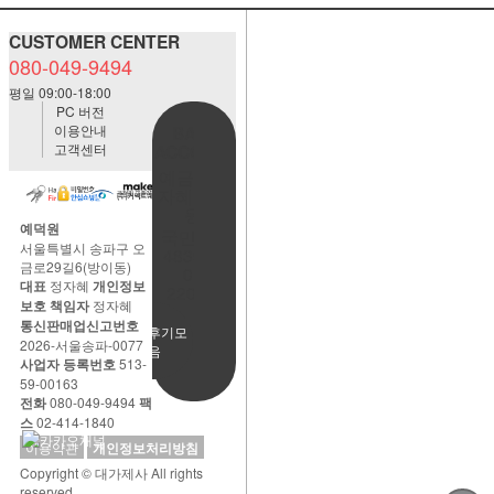
CUSTOMER CENTER
080-049-9494
평일 09:00-18:00
PC 버전
이용안내
BANK
고객센터
ACCOUNT
예금주:정
자혜(예덕
원)
예덕원
국민은행
서울특별시 송파구 오
483901-
금로29길6(방이동)
01-
대표
정자혜
개인정보
220065
보호 책임자
정자혜
통신판매업신고번호
사용후기모
2026-서울송파-0077
음
사업자 등록번호
513-
59-00163
전화
080-049-9494
팩
스
02-414-1840
이용약관
개인정보처리방침
Copyright © 대가제사 All rights
reserved.