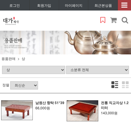
로그인
회원가입
마이페이지
최근본상품
용품판매
상
정렬
남원산 향탁 51*39
전통 직교자상 1.2
미터
66,000원
143,000원