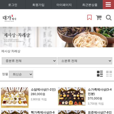
로그인
회원가입
마이페이지
최근본상품
제사상 차례상
정렬
소담제사상(1-2인)
소가족제사상(3-4
인분)
280,000원
370,000원
2,800원 적립
3,700원 적립
핵가족제사상(5-6
표준제사상(7-8인