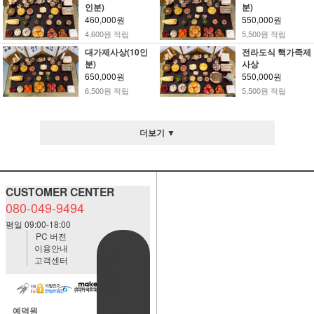
인분)
분)
460,000원
550,000원
4,600원 적립
5,500원 적립
대가제사상(10인
전라도식 핵가족제
분)
사상
650,000원
550,000원
6,500원 적립
5,500원 적립
더보기 ▼
CUSTOMER CENTER
080-049-9494
평일 09:00-18:00
PC 버전
이용안내
BANK
고객센터
ACCOUNT
예금주:정
자혜(예덕
원)
예덕원