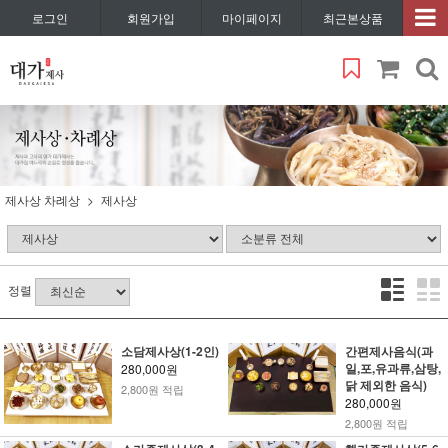
로그인
회원가입
마이페이지
최근본상품
제사상 차례상
제사상
정렬
소담제사상(1-2인)
간편제사음식(과
일,포,유과류,삼탕,
280,000원
닭 제외한 음식)
2,800원 적립
280,000원
2,800원 적립