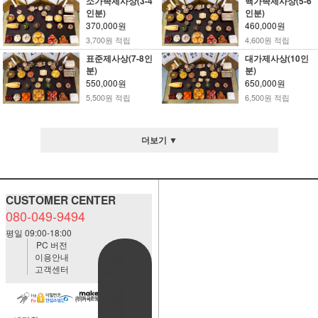
소가족제사상(3-4
핵가족제사상(5-6
인분)
인분)
370,000원
460,000원
3,700원 적립
4,600원 적립
표준제사상(7-8인
대가제사상(10인
분)
분)
550,000원
650,000원
5,500원 적립
6,500원 적립
더보기 ▼
CUSTOMER CENTER
080-049-9494
평일 09:00-18:00
PC 버전
이용안내
BANK
고객센터
ACCOUNT
예금주:정
자혜(예덕
원)